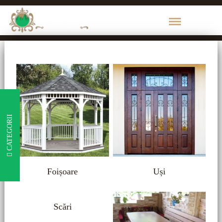
CATEGORII
DE
PRODUS
1000
de
CATEGORII
Maruntisuri
Brikston
Foișoare
Uși
Cherestea
Bara
Scări