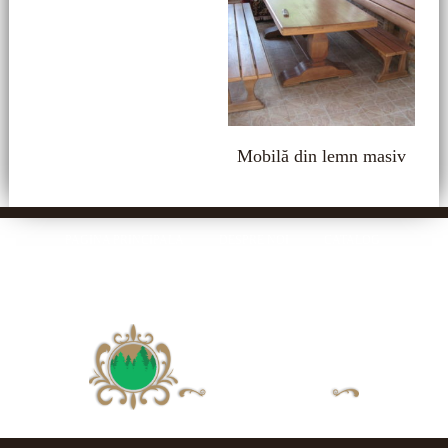
Cherestea
netivita
Cherestea
tivita
Articole
Mobilă din lemn masiv
din
lemn
PAGINA PRINCIPALA
DESPRE NOI
CATALOG
Placaj/OSB/PFL/PAL
IMOBILE (ARENDA/VINZARE)
SERVICII
CONTACT
ФСФ
Materiale
pentru
acoperis