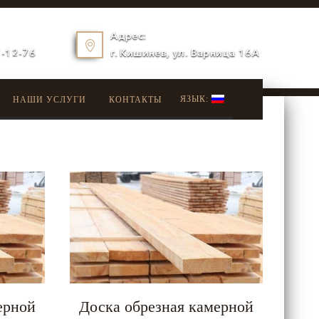
Адрес:
2-12-76
г. Кишинев, ул. Варница 16A
ЯЗЫК:
НАШИ УСЛУГИ
КОНТАКТЫ
ерной
Доска обрезная камерной