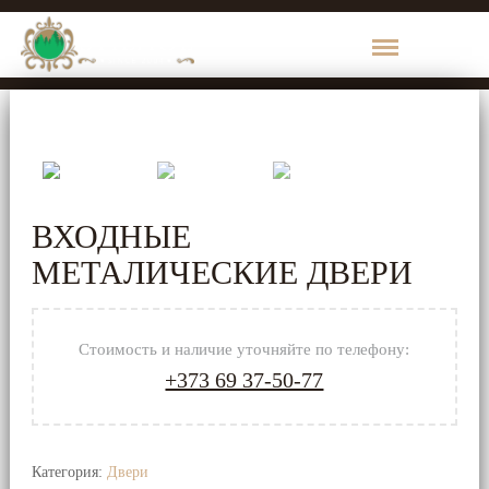
КАТЕГОРИИ
ПРОДУКЦИИ
1000
ВХОДНЫЕ
de
Maruntisuri
МЕТАЛИЧЕСКИЕ ДВЕРИ
Brikston
Стоимость и наличие уточняйте по телефону:
Пиломатериалы
+373 69 37-50-77
Брус
Категория:
Двери
Доска