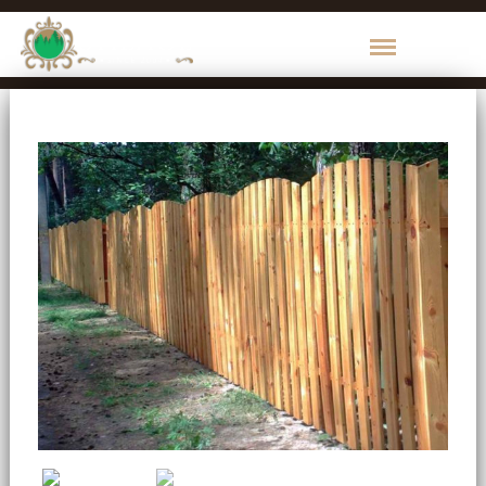
КАТЕГОРИИ
ПРОДУКЦИИ
1000
de
Maruntisuri
Brikston
Пиломатериалы
Брус
Доска