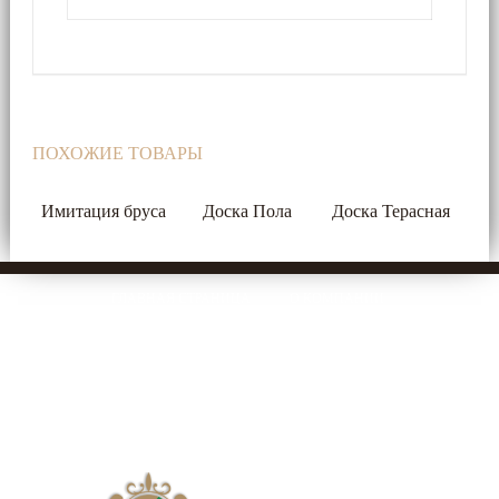
Кровельные
материалы
Арматура
/
Катанка/
ПОХОЖИЕ ТОВАРЫ
Сетка
ВР
Имитация бруса
Доска Пола
Доска Терасная
Цемент
ГЛАВНАЯ СТРАНИЦА
О КОМПАНИИ
Водосточная
система
КАТАЛОГ ПРОДУКЦИИ
НЕДВИЖИМОСТЬ ( АРЕНДА\ПРОДАЖА )
УСЛУГИ
Столярные
изделия
КОНТАКТЫ
Двери