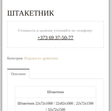
необрезная
ШТАКЕТНИК
Доска
Обрезная
Стоимость и наличие уточняйте по телефону:
Изделия
+373 69 37-50-77
из
древесины
Фанера
Категория:
Изделия из древесины
/
ОСБ-3
/
Описание
ДВП
/
ДСП
Штакетник
ФСФ
Штакетник 22x72x1000 / 22x82x1000 ; 22x72x1500
/ 32x72x1500