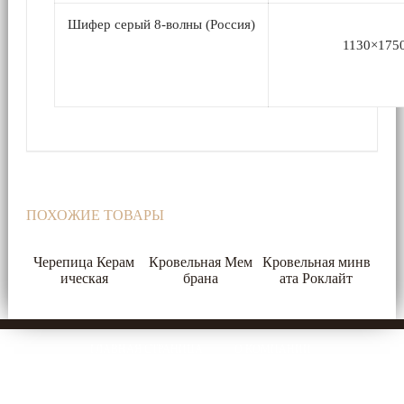
Кровельные
Шифер серый 8-волны (Россия)
материалы
1130×175
Арматура
/
Катанка/
Сетка
ВР
Цемент
ПОХОЖИЕ ТОВАРЫ
Водосточная
Черепица Керам
Кровельная Мем
Кровельная минв
система
ическая
брана
ата Роклайт
Столярные
изделия
ГЛАВНАЯ СТРАНИЦА
О КОМПАНИИ
Двери
КАТАЛОГ ПРОДУКЦИИ