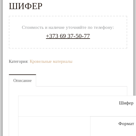
необрезная
ШИФЕР
Доска
Обрезная
Стоимость и наличие уточняйте по телефону:
+373 69 37-50-77
Изделия
из
древесины
Категория:
Кровельные материалы
Фанера
/
Описание
ОСБ-3
/
ДВП
/
Шифер
ДСП
ФСФ
Формат