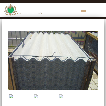
КАТЕГОРИИ
ПРОДУКЦИИ
1000
de
Maruntisuri
Brikston
Пиломатериалы
Брус
Доска